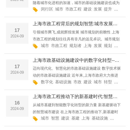
随着城市化进程的加速，城市的基础设施建设也成为
闵行区
城市
市政工程
建设
发展
提升
交通
智
了推动发展的关键因素。闵行区作为上海市重要的行
政区之一，在市政工程领域的进展备受关注。近年
上海市政工程背后的规划智慧:城市发展的引领者--上海市政工程城市发展的引擎:上海市政工程的规划智慧沪城建工集团有限公司
来，
17
引领城市腾飞,成就辉煌发展 城市规划的前瞻性 上海
2024-09
市政工程的规划往往具有非凡的远见卓识。城市规划
城市
市政工程
规划者
上海
发展
规划
以人为
者深入研究人口、经济、交通等多方面因素,合理规划
城市发展的方向和重点。他们通过前瞻性的思维,充分
上海市政基础设施建设中的数字化转型--上海市政工程上海市政数字化转型与智慧城市建设沪城建工集团有限公司
考虑
17
迈向现代化、智慧化的市政基础设施建设 数字技术驱
2024-09
动的市政基础设施建设 近年来,上海市政府大力推进
数字化
基础设施
市政
建设
城市
转型
技术
智
市政基础设施的数字化转型,利用物联网、大数据、云
计算等新兴技术,实现城市管理的智能化和精细化。在
上海市政工程推动下的新基建时代:智慧城市的探索之路--上海市政工程上海新基建推动下的智慧城市探索沪城建工集团有限公司
城市
16
从城市基建到智能数字化转型的新力量 新基建驱动下
2024-09
的智慧城市建设 在上海市政工程的推动下,新基建时
城市
智慧
建设
基建
上海
基础设施
数字化
智
代已经悄然到来。新基建的核心在于利用新一代信息
技术,包括5G、人工智能、物联网等,建设更加智能