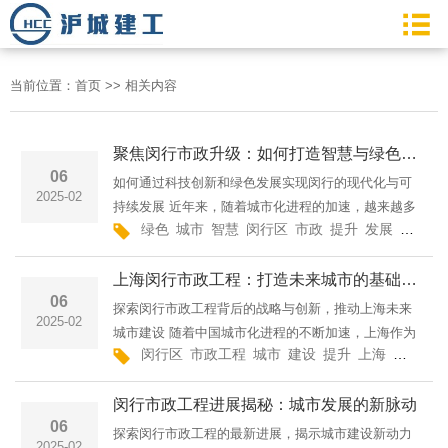
当前位置：
首页
>>
相关内容
聚焦闵行市政升级：如何打造智慧与绿色并行的城市空间
06
如何通过科技创新和绿色发展实现闵行的现代化与可
2025-02
持续发展 近年来，随着城市化进程的加速，越来越多
绿色
城市
智慧
闵行区
市政
提升
发展
升级
的城市开始探索如何在发展中实现智慧与绿色并行，
打造更加宜居、智能、环保的城市空间。闵行区作为
上海闵行市政工程：打造未来城市的基础框架
上海的
06
探索闵行市政工程背后的战略与创新，推动上海未来
2025-02
城市建设 随着中国城市化进程的不断加速，上海作为
闵行区
市政工程
城市
建设
提升
上海
智能
智
国内外的经济和文化中心，其城市基础设施建设也在
不断拓展与升级。闵行区，作为上海的重要组成部
闵行市政工程进展揭秘：城市发展的新脉动
分，正通
06
探索闵行市政工程的最新进展，揭示城市建设新动力
2025-02