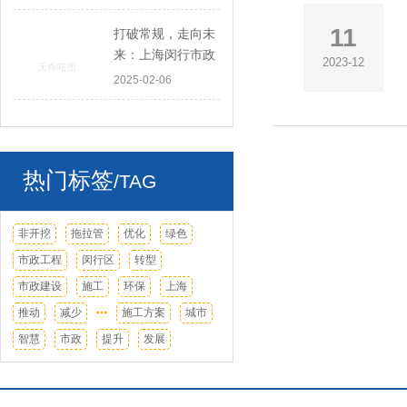
11
打破常规，走向未
来：上海闵行市政
2023-12
工程的绿色转型
2025-02-06
热门标签
/TAG
非开挖
拖拉管
优化
绿色
市政工程
闵行区
转型
市政建设
施工
环保
上海
推动
减少
施工方案
城市
智慧
市政
提升
发展