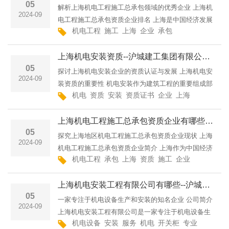
05
解析上海机电工程施工总承包领域的优秀企业 上海机
2024-09
电工程施工总承包资质企业排名 上海是中国经济发展
机电工程
施工
上海
企业
承包
有限公司
领域
最快的城市之一,对于机电工程施工市场而言尤为活
跃。众多施工企业在此争夺市场份额,竭尽所能提供高
上海机电安装资质--沪城建工集团有限公司上海机电工程资质认证上海机电工程施工总承包资质企业
质量的
05
探讨上海机电安装企业的资质认证与发展 上海机电安
2024-09
装资质的重要性 机电安装作为建筑工程的重要组成部
机电
资质
安装
资质证书
企业
上海
续期
取得
分,其安装质量直接影响到整个工程的施工质量和使用
寿命。因此,拥有合法的机电安装资质是上海机电企业
上海机电工程施工总承包资质企业有哪些--沪城建工集团有限公司上海机电工程施工总承包企业一览上海机电工程施工总承包资质企业
发展的
05
探究上海地区机电工程施工总承包资质企业现状 上海
2024-09
机电工程施工总承包资质企业简介 上海作为中国经济
机电工程
承包
上海
资质
施工
企业
乃至
具备
发展的重要中心之一,机电工程施工总承包业务发展亦
十分活跃。拥有机电工程施工总承包资质的企业不仅
上海机电安装工程有限公司有哪些--沪城建工集团有限公司上海机电设备制造有限公司的业务范围上海机电工程施工总承包资质企业
数量众多
05
一家专注于机电设备生产和安装的知名企业 公司简介
2024-09
上海机电安装工程有限公司是一家专注于机电设备生
机电设备
安装
服务
机电
开关柜
专业
工程
制
产、安装和维护的知名企业。公司成立于2000年,总部