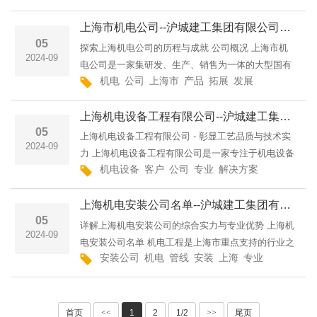
位于上海市闵行区,已在全国范围内建立了多家分公司
上海市机电公司--沪城建工集团有限公司上海机械制造行业的领跑者上海机电工程施工总承包资质企业
和
05
探索上海机电公司的历程与成就 公司概况 上海市机
2024-09
电公司是一家集研发、生产、销售为一体的大型国有
机电
公司
上海市
产品
拓展
发展
技术实力
研
企业集团。公司成立于1958年,经过60余年的发展,已
经成为上海乃至全国机电行业中的领军企业。公司主
上海机电设备工程有限公司--沪城建工集团有限公司上海机电设备制造专家上海机电工程施工总承包资质企业
要从
05
上海机电设备工程有限公司 - 彰显工艺品质与技术实
2024-09
力 上海机电设备工程有限公司是一家专注于机电设备
机电设备
客户
公司
专业
解决方案
工程
优质
设计、制造和销售的领先企业。公司拥有先进的生产
设备和丰富的行业经验,致力于为客户提供优质、高效
上海机电安装公司名单--沪城建工集团有限公司上海机电工程行业领先企业一览上海机电工程施工总承包资质企业
的机电
05
详解上海机电安装公司的综合实力与专业优势 上海机
2024-09
电安装公司名单 机电工程是上海市重点支持的行业之
安装公司
机电
管线
安装
上海
专业
工程
拥有
一，因此上海拥有众多实力雄厚的机电安装公司。以
下是部分知名上海机电安装公司的简要介绍: 上海安
装集团
首页
<<
1
2
1/2
>>
尾页