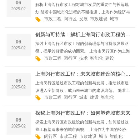
06
解析上海闵行市政工程对城市发展的重要性与长远规
2025-02
划 随着中国城市化进程的不断推进，上海作为经济与
市政工程
闵行区
发展
市政建设
城市
建设
绿
文化的国际化大都市，其各区的市政建设发展尤为引
人注目。闵行区，作为上海的核心区域之一，近年来
创新与可持续：解析上海闵行市政工程的成功之道
在市政建
06
探讨上海闵行区市政工程的创新理念与可持续发展路
2025-02
径，揭示其背后的成功因素。 上海市闵行区作为上海
市政工程
闵行区
技术
智能化
建设
绿色
环保
的重要组成部分，不仅在经济发展上取得了显著成
就，市政基础设施的建设也在创新与可持续发展方面
上海闵行市政工程：未来城市建设的核心力量
走在了全国前
06
上海闵行区通过市政工程的创新与发展，推动城市建
2025-02
设进入全新阶段，成为未来城市的建设典范。 随着上
市政工程
闵行区
城市
建设
智能化
绿色
未来
海城市化进程的加速，市政工程在城市发展中的作用
愈发重要。作为上海的重要区县，闵行区在市政建设
探秘上海闵行市政工程：如何塑造城市未来
方面不断进
06
探索上海闵行区市政建设的创新与发展，如何通过这
2025-02
些工程塑造未来的城市面貌。 上海作为中国的经济、
闵行区
市政工程
市政建设
城市
智能化
绿色
金融、文化中心，其市政工程的建设在城市发展中扮