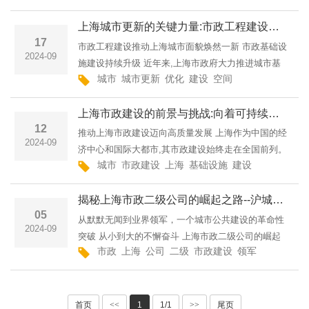
演着重要角色。特别是闵行区，这个在上海南部的地
上海城市更新的关键力量:市政工程建设大提升--上海市政工程上海市政建设引领城市更新发展新篇章沪城建工集团有限公司
区，随着市
17
市政工程建设推动上海城市面貌焕然一新 市政基础设
2024-09
施建设持续升级 近年来,上海市政府大力推进城市基
城市
城市更新
优化
建设
空间
市政建设
上海
础设施建设,通过加大资金投入、完善建设管理等措
施,持续优化城市道路、管网、园林绿地等市政设施。
上海市政建设的前景与挑战:向着可持续发展--上海市政工程上海市政建设的未来发展:朝向可持续发展沪城建工集团有限公司
比如
12
推动上海市政建设迈向高质量发展 上海作为中国的经
2024-09
济中心和国际大都市,其市政建设始终走在全国前列。
城市
市政建设
上海
基础设施
建设
发展
提升
近年来,上海市政府持续推进城市基础设施建设和城市
管理创新,在为城市居民提供优质公共服务的同时,也
揭秘上海市政二级公司的崛起之路--沪城建工集团有限公司上海市政二级公司的华丽蜕变上海市政二级资质企业
为城
05
从默默无闻到业界领军，一个城市公共建设的革命性
2024-09
突破 从小到大的不懈奋斗 上海市政二级公司的崛起
市政
上海
公司
二级
市政建设
领军
技术创新
之路可以追溯到上世纪90年代的一个小型建筑企业。
凭借专业的技术团队和对细节的执着追求，他们逐步
在市政工程
首页
<<
1
1/1
>>
尾页