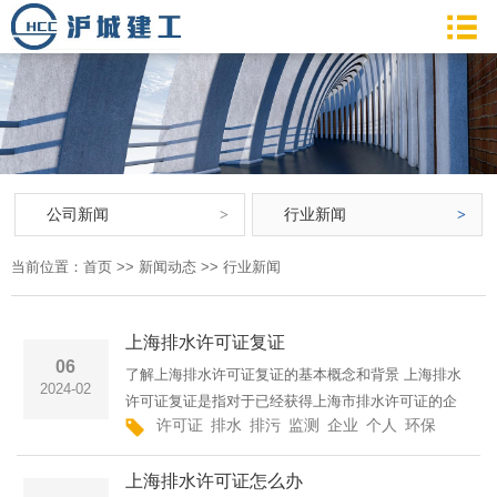
公司新闻
行业新闻
当前位置：
首页
>>
新闻动态
>>
行业新闻
上海排水许可证复证
06
了解上海排水许可证复证的基本概念和背景 上海排水
2024-02
许可证复证是指对于已经获得上海市排水许可证的企
许可证
排水
排污
监测
企业
个人
环保
排放
业或个人，在许可证期限到期后，需要重新办理排水
许可证的过程。排水许可证是指按照国家和地方相关
上海排水许可证怎么办
法规，为确定