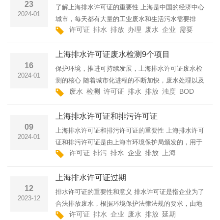
23
了解上海排水许可证的重要性 上海是中国的经济中心
2024-01
城市，每天都有大量的工业废水和生活污水需要排
许可证
排水
排放
办理
废水
企业
需要
定期维
放。为了保护环境和水资源的安全，上海市政府制定
了一系列的排污管理政策，其中包括了排水许可证的
上海排水许可证废水检测9个项目
制度。持有排水
16
保护环境，推进可持续发展，上海排水许可证废水检
2024-01
测的核心 随着城市化进程的不断加快，废水处理以及
废水
检测
许可证
排水
排放
浊度
BOD
COD
水环境保护问题受到了广泛关注。作为中国的经济中
心，上海对废水处理抓得十分重要，为确保企业排放
上海排水许可证和排污许可证
符合标准，
09
上海排水许可证和排污许可证的重要性 上海排水许可
2024-01
证和排污许可证是由上海市环境保护局颁发的，用于
许可证
排污
排水
企业
排放
上海
环保部门
环
监管和管理企业的排水和排污行为。这两个许可证的
颁发对于企业的环保管理具有重要意义，可以促使企
上海排水许可证过期
业进行环境风
12
排水许可证的重要性和意义 排水许可证是指企业为了
2023-12
合法排放废水，根据环境保护法律法规的要求，由地
许可证
排水
企业
废水
排放
延期
环境保护
合
方环境保护主管部门颁发的证件。它是对企业实施正